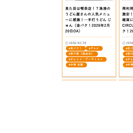
Ab
Bu
Wo
Su
C