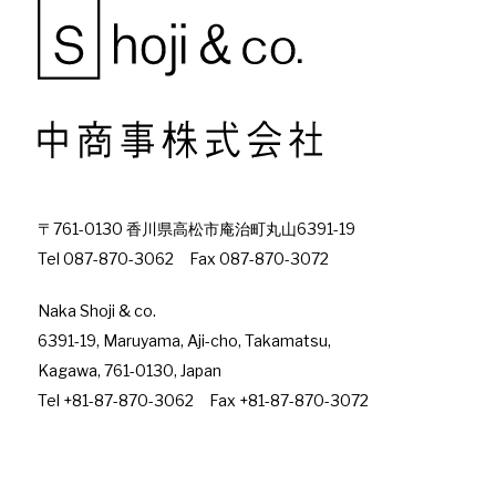
〒761-0130 香川県高松市庵治町丸山6391-19
Tel 087-870-3062 Fax 087-870-3072
Naka Shoji & co.
6391-19, Maruyama, Aji-cho, Takamatsu,
Kagawa, 761-0130, Japan
Tel +81-87-870-3062 Fax +81-87-870-3072