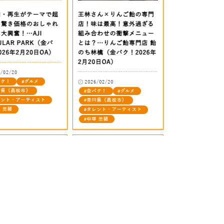
out
News
siness
Recruit
rks
Contact
stainability
Privacy Pol
ompany