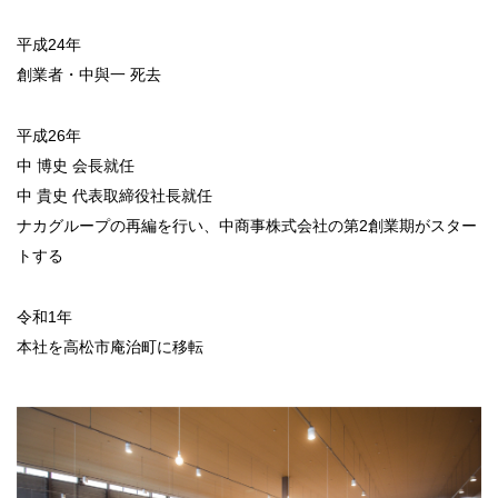
平成24年
創業者・中與一 死去
平成26年
中 博史 会長就任
中 貴史 代表取締役社長就任
ナカグループの再編を行い、中商事株式会社の第2創業期がスター
トする
令和1年
本社を高松市庵治町に移転