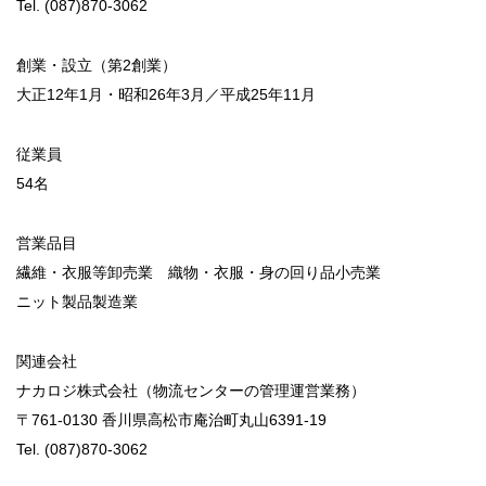
Tel. (087)870-3062
創業・設立
（第2創業）
大正12年1月・昭和26年3月／平成25年11月
従業員
Sustainability
54名
営業品目
繊維・衣服等卸売業 織物・衣服・身の回り品小売業
ニット製品製造業
Company
関連会社
ナカロジ株式会社（物流センターの管理運営業務）
〒761-0130 香川県高松市庵治町丸山6391-19
Tel. (087)870-3062