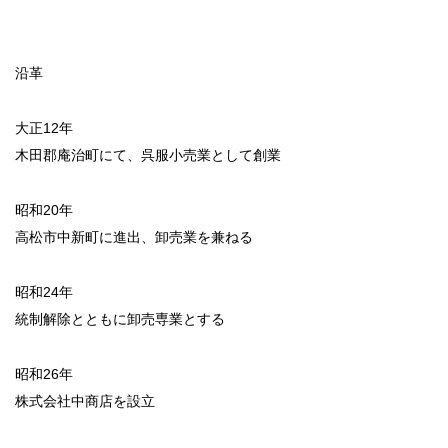
News
沿革
大正12年
木田郡庵治町にて、呉服小売業として創業
Recruit
昭和20年
高松市中新町に進出、卸売業を兼ねる
昭和24年
統制解除とともに卸売専業とする
Contact
昭和26年
株式会社中商店を設立
Privacy Policy