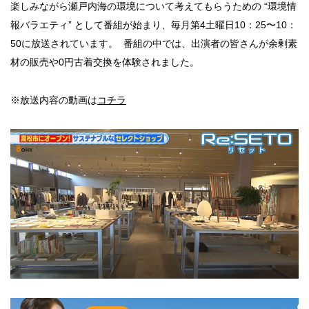
楽しみながら瀬戸内海の環境について考えてもらうための “環境情
報バラエティ” として番組が始まり、毎月第4土曜日10：25〜10：
Company
50に放送されています。 番組の中では、出演者の皆さんが余剰素
材の販売や0円古着交換を体験されました。
※放送内容の動画は
コチラ
News
Recruit
Contact
Privacy Policy